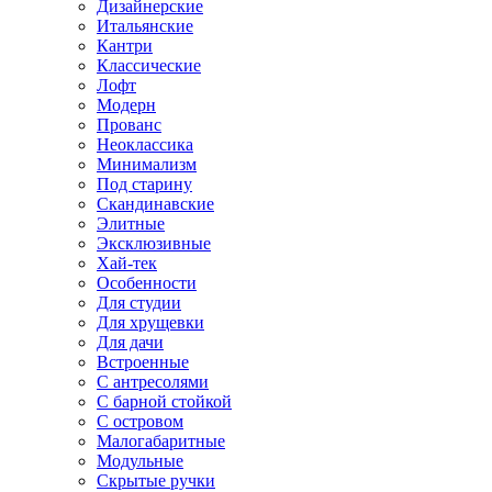
Дизайнерские
Итальянские
Кантри
Классические
Лофт
Модерн
Прованс
Неоклассика
Минимализм
Под старину
Скандинавские
Элитные
Эксклюзивные
Хай-тек
Особенности
Для студии
Для хрущевки
Для дачи
Встроенные
С антресолями
С барной стойкой
С островом
Малогабаритные
Модульные
Скрытые ручки