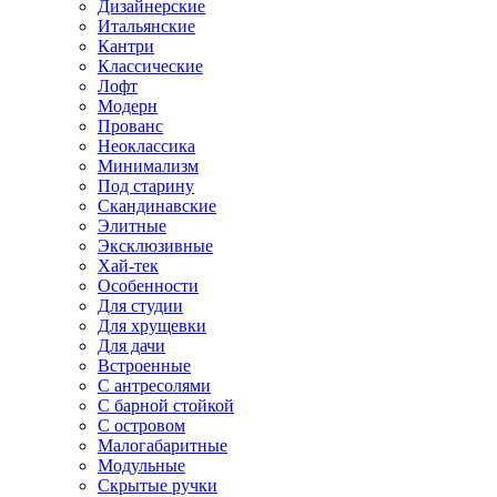
Дизайнерские
Итальянские
Кантри
Классические
Лофт
Модерн
Прованс
Неоклассика
Минимализм
Под старину
Скандинавские
Элитные
Эксклюзивные
Хай-тек
Особенности
Для студии
Для хрущевки
Для дачи
Встроенные
С антресолями
С барной стойкой
С островом
Малогабаритные
Модульные
Скрытые ручки