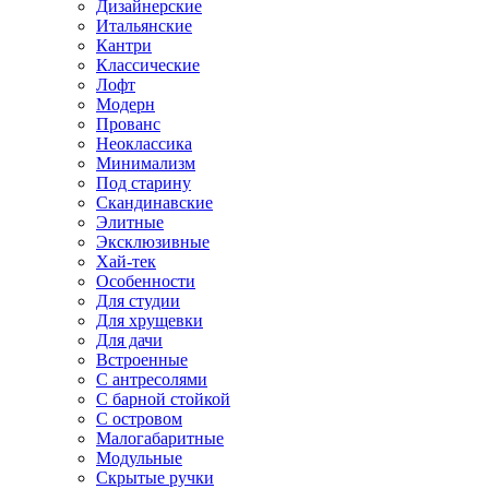
Дизайнерские
Итальянские
Кантри
Классические
Лофт
Модерн
Прованс
Неоклассика
Минимализм
Под старину
Скандинавские
Элитные
Эксклюзивные
Хай-тек
Особенности
Для студии
Для хрущевки
Для дачи
Встроенные
С антресолями
С барной стойкой
С островом
Малогабаритные
Модульные
Скрытые ручки