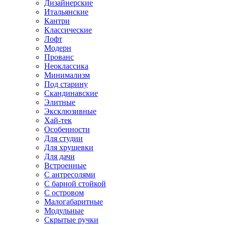
Дизайнерские
Итальянские
Кантри
Классические
Лофт
Модерн
Прованс
Неоклассика
Минимализм
Под старину
Скандинавские
Элитные
Эксклюзивные
Хай-тек
Особенности
Для студии
Для хрущевки
Для дачи
Встроенные
С антресолями
С барной стойкой
С островом
Малогабаритные
Модульные
Скрытые ручки