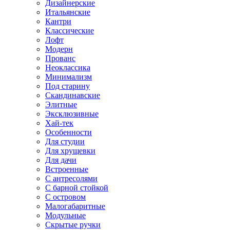
Дизайнерские
Итальянские
Кантри
Классические
Лофт
Модерн
Прованс
Неоклассика
Минимализм
Под старину
Скандинавские
Элитные
Эксклюзивные
Хай-тек
Особенности
Для студии
Для хрущевки
Для дачи
Встроенные
С антресолями
С барной стойкой
С островом
Малогабаритные
Модульные
Скрытые ручки