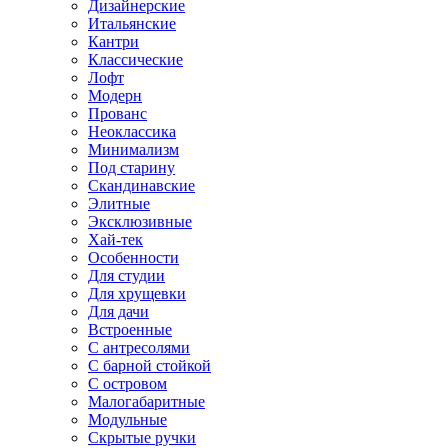
Дизайнерские
Итальянские
Кантри
Классические
Лофт
Модерн
Прованс
Неоклассика
Минимализм
Под старину
Скандинавские
Элитные
Эксклюзивные
Хай-тек
Особенности
Для студии
Для хрущевки
Для дачи
Встроенные
С антресолями
С барной стойкой
С островом
Малогабаритные
Модульные
Скрытые ручки