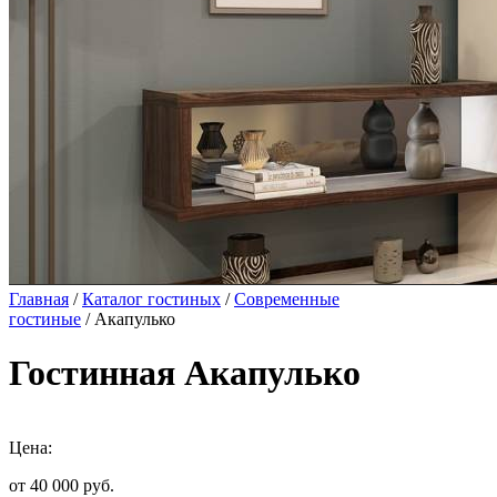
Главная
/
Каталог гостиных
/
Современные
гостиные
/ Акапулько
Гостинная Акапулько
Цена:
от 40 000
руб.