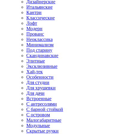
Дизайнерские
Итальянские
Кантри
Классические
Лофт
Модерн
Прованс
Неоклассика
Минимализм
Под старину
Скандинавские
Элитные
Эксклюзивные
Хай-тек
Особенности
Для студии
Для хрущевки
Для дачи
Встроенные
С антресолями
С барной стойкой
С островом
Малогабаритные
Модульные
Скрытые ручки