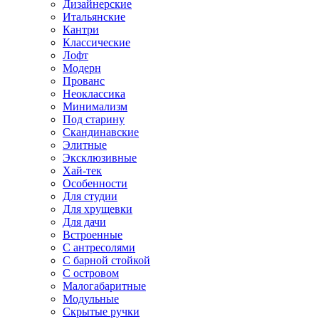
Дизайнерские
Итальянские
Кантри
Классические
Лофт
Модерн
Прованс
Неоклассика
Минимализм
Под старину
Скандинавские
Элитные
Эксклюзивные
Хай-тек
Особенности
Для студии
Для хрущевки
Для дачи
Встроенные
С антресолями
С барной стойкой
С островом
Малогабаритные
Модульные
Скрытые ручки