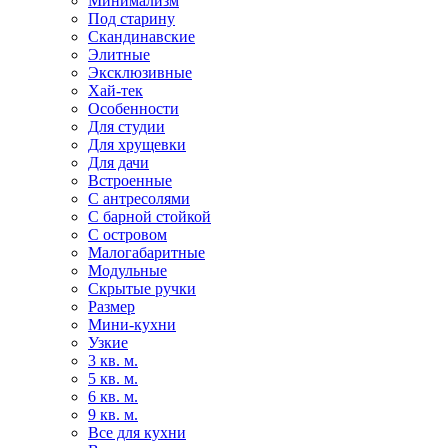
Минимализм
Под старину
Скандинавские
Элитные
Эксклюзивные
Хай-тек
Особенности
Для студии
Для хрущевки
Для дачи
Встроенные
С антресолями
С барной стойкой
С островом
Малогабаритные
Модульные
Скрытые ручки
Размер
Мини-кухни
Узкие
3 кв. м.
5 кв. м.
6 кв. м.
9 кв. м.
Все для кухни