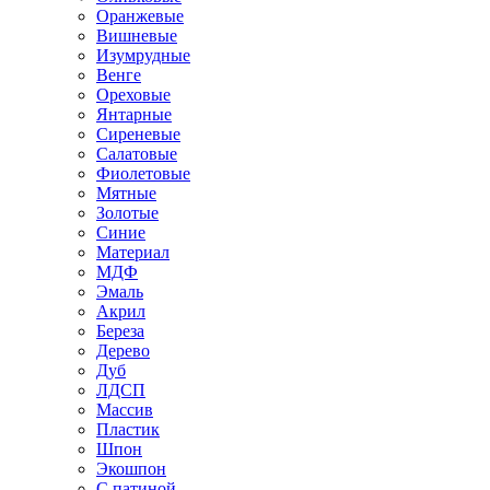
Оранжевые
Вишневые
Изумрудные
Венге
Ореховые
Янтарные
Сиреневые
Салатовые
Фиолетовые
Мятные
Золотые
Синие
Материал
МДФ
Эмаль
Акрил
Береза
Дерево
Дуб
ЛДСП
Массив
Пластик
Шпон
Экошпон
С патиной