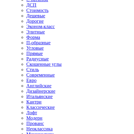
ДСП
Стоимость
Дешевые
Дорогие
Эконом-класс
Элитные
Форма
П-образные
Угловые
Прямые
Радиусные
Скошенные углы
Стиль
Современные
Евро
Английские
Дизайнерские
Итальянские
Кантри
Классические
Лофт
Модерн
Прованс
Неоклассика