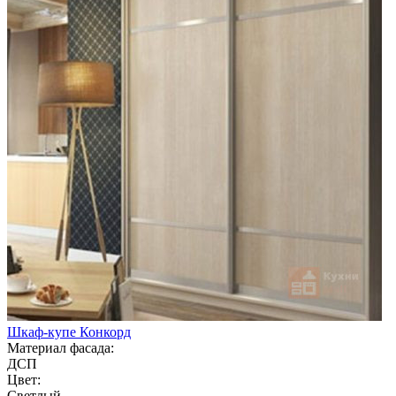
Шкаф-купе Конкорд
Материал фасада:
ДСП
Цвет:
Светлый