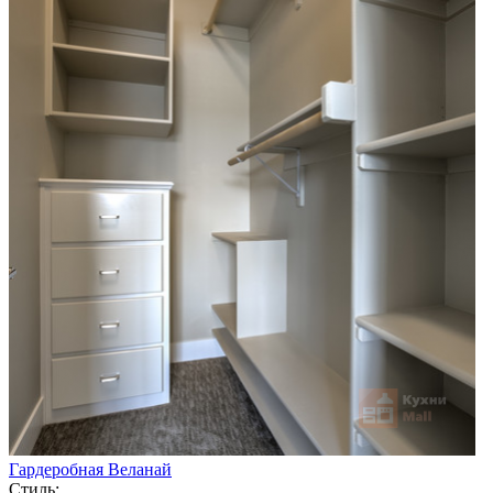
Гардеробная Веланай
Стиль: